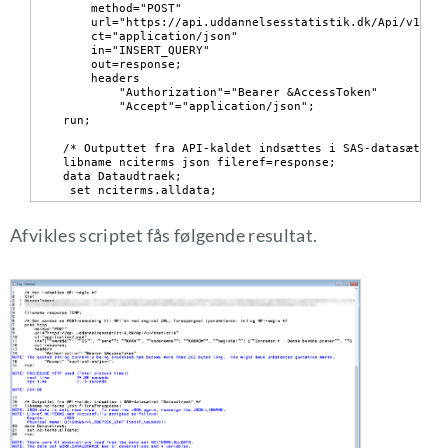
    method="POST"

    url="https://api.uddannelsesstatistik.dk/Api/v1/sta
    ct="application/json"

    in="INSERT_QUERY"

    out=response;

    headers

        "Authorization"="Bearer &AccessToken"

        "Accept"="application/json";

run;

/* Outputtet fra API-kaldet indsættes i SAS-datasættet 
libname nciterms json fileref=response;

data Dataudtraek;

 set nciterms.alldata;

Afvikles scriptet fås følgende resultat.