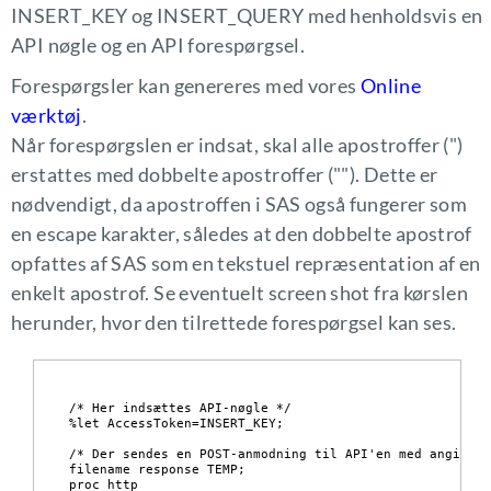
INSERT_KEY og INSERT_QUERY med henholdsvis en
API nøgle og en API forespørgsel.
Forespørgsler kan genereres med vores
Online
værktøj
.
Når forespørgslen er indsat, skal alle apostroffer (")
erstattes med dobbelte apostroffer (""). Dette er
nødvendigt, da apostroffen i SAS også fungerer som
en escape karakter, således at den dobbelte apostrof
opfattes af SAS som en tekstuel repræsentation af en
enkelt apostrof. Se eventuelt screen shot fra kørslen
herunder, hvor den tilrettede forespørgsel kan ses.
/* Her indsættes API-nøgle */

%let AccessToken=INSERT_KEY;

/* Der sendes en POST-anmodning til API'en med angivet 
filename response TEMP;

proc http
